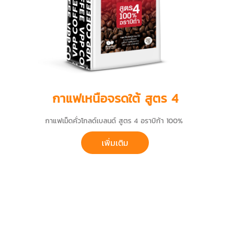
กาแฟเหนือจรดใต้ สูตร 4
กาแฟเม็ดคั่วโกลด์เบลนด์ สูตร 4 อราบิก้า 100%
เพิ่มเติม