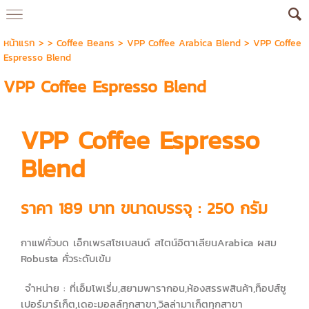
หน้าแรก
> >
Coffee Beans
>
VPP Coffee Arabica Blend
>
VPP Coffee
Espresso Blend
VPP Coffee Espresso Blend
VPP Coffee Espresso
Blend
ราคา 189 บาท ขนาดบรรจุ : 250 กรัม
กาแฟคั่วบด เอ็กเพรสโซเบลนด์ สไตน์อิตาเลียนArabica ผสม
Robusta คั่วระดับเข้ม
จำหน่าย : ที่เอ็มโพเรี่ม,สยามพารากอน,ห้องสรรพสินค้า,ท็อปส์ซู
เปอร์มาร์เก็ต,เดอะมอลล์ทุกสาขา,วิลล่ามาเก็ตทุกสาขา