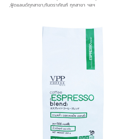
,ฟู้ดแลนด์ทุกสาขา,ทันตราภัณฑ์ ทุกสาขา ฯลฯ